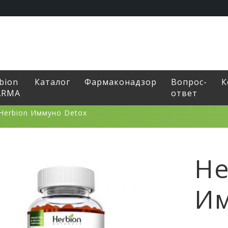
bion
Каталог
Фармаконадзор
Вопрос-
К
ARMA
ответ
Herbion Иммуно Detox
He
Им