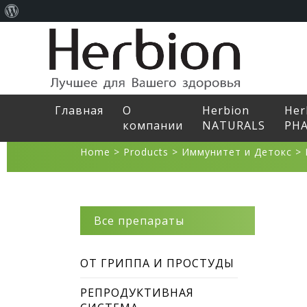
О
WordPress
Главная
О
Herbion
Her
компании
NATURALS
PH
Home
>
Products
>
Иммунитет и Детокс
>
Все препараты
ОТ ГРИППА И ПРОСТУДЫ
РЕПРОДУКТИВНАЯ