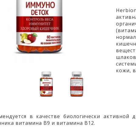
Herbio
актив
органи
(вита
нормал
кишечн
вещест
шлаков
систем
кожи, в
мендуется в качестве биологически активной 
чника витамина
B
9 и витамина
B
12.