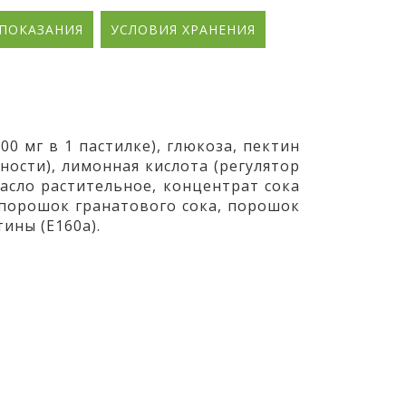
ПОКАЗАНИЯ
УСЛОВИЯ ХРАНЕНИЯ
00 мг в 1 пастилке), глюкоза, пектин
ности), лимонная кислота (регулятор
асло растительное, концентрат сока
 порошок гранатового сока, порошок
тины (Е160
a
).