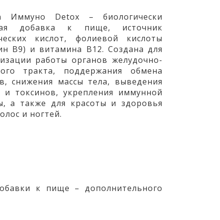
n
Иммуно
Detox
– биологически
ная добавка к пище, источник
ческих кислот, фолиевой кислоты
мин
B
9) и витамина
B
12. Создана для
изации работы органов желудочно-
ого тракта, поддержания обмена
в, снижения массы тела, выведения
 и токсинов, укрепления иммунной
ы, а также для красоты и здоровья
олос и ногтей.
добавки к пище – дополнительного