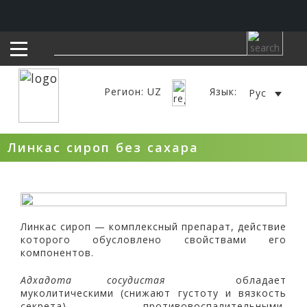
Регион: UZ
Язык:
Рус
Линкас сироп без сахара
Линкас сироп — комплексный препарат, действие
которого обусловлено свойствами его
компонентов.
Адхадота сосудистая
обладает
муколитическими (снижают густоту и вязкость
секрета), противовоспалительными,