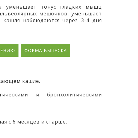
та уменьшает тонус гладких мышц
 альвеолярных мешочков, уменьшает
и кашля наблюдаются через 3-4 дня
НЕНИЮ
ФОРМА ВЫПУСКА
ажающем кашле.
тическими и бронхолитическими
я с 6 месяцев и старше.