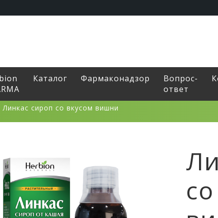
bion
Каталог
Фармаконадзор
Вопрос-
К
ARMA
ответ
>
Линкас сироп со вкусом вишни
Ли
со