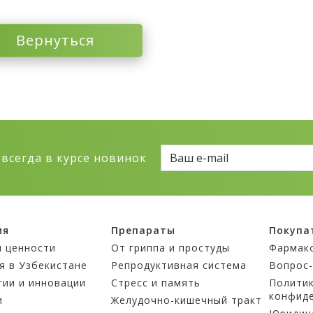
Вернуться
 всегда в курсе новинок
ия
Препараты
Покупа
и ценности
От гриппа и простуды
Фармак
я в Узбекистане
Репродуктивная система
Вопрос
гии и инновации
Стресс и память
Полити
конфид
и
Желудочно-кишечный тракт