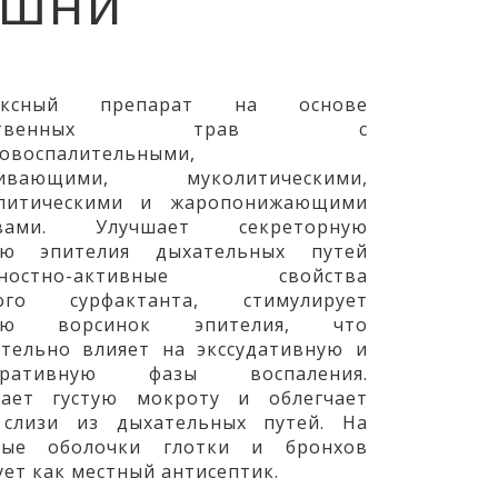
ишни
ексный препарат на основе
арственных трав с
овоспалительными,
кивающими, муколитическими,
олитическими и жаропонижающими
твами. Улучшает секреторную
ию эпителия дыхательных путей
хностно-активные свойства
ного сурфактанта, стимулирует
ию ворсинок эпителия, что
тельно влияет на экссудативную и
еративную фазы воспаления.
ает густую мокроту и облегчает
слизи из дыхательных путей. На
стые оболочки глотки и бронхов
ует как местный антисептик.