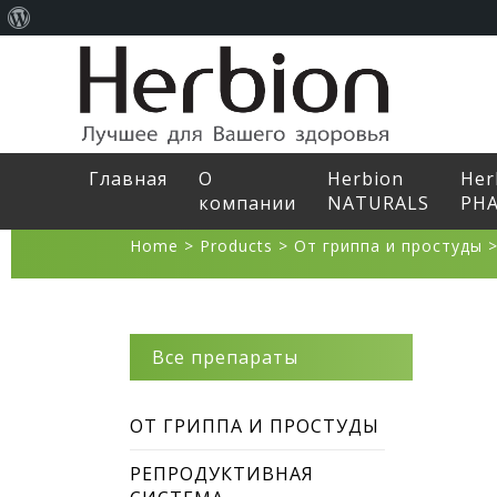
О
WordPress
Главная
О
Herbion
Her
компании
NATURALS
PH
Home
>
Products
>
От гриппа и простуды
Все препараты
ОТ ГРИППА И ПРОСТУДЫ
РЕПРОДУКТИВНАЯ