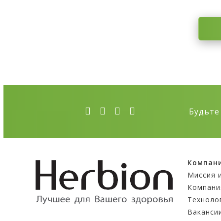
Будьте
Компан
Миссия 
Компани
Техноло
Ваканси