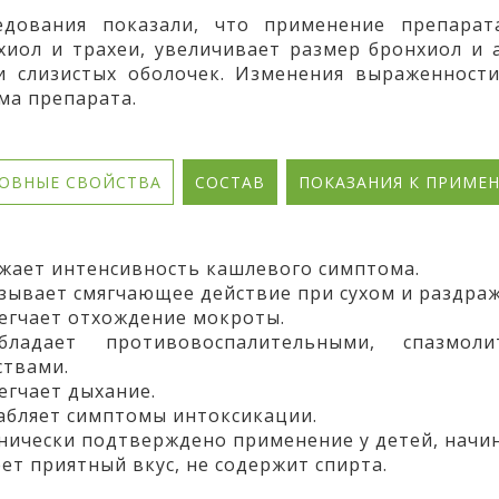
едования показали, что применение препара
хиол и трахеи, увеличивает размер бронхиол и
и слизистых оболочек. Изменения выраженност
ма препарата.
ОВНЫЕ СВОЙСТВА
СОСТАВ
ПОКАЗАНИЯ К ПРИМЕ
ижает интенсивность кашлевого симптома.
азывает смягчающее действие при сухом и раздр
легчает отхождение мокроты.
ладает противовоспалительными, спазмоли
ствами.
легчает дыхание.
лабляет симптомы интоксикации.
инически подтверждено применение у детей, начина
еет приятный вкус, не содержит спирта.