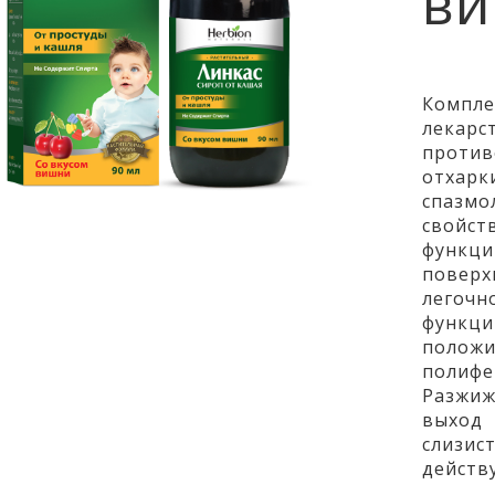
в
Компл
лек
против
отхар
спазм
свойс
функц
повер
легоч
функц
положи
полиф
Разжиж
выход 
слизи
действ