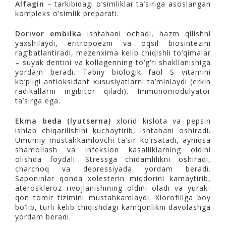
Alfagin
– tarkibidagi o‘simliklar ta’siriga asoslangan
kompleks o‘simlik preparati.
Dorivor embilka
ishtahani ochadi, hazm qilishni
yaxshilaydi, eritropoezni va oqsil biosintezini
rag‘batlantiradi, mezenxima kelib chiqishli to‘qimalar
– suyak dentini va kollagenning to‘g‘ri shakllanishiga
yordam beradi. Tabiiy biologik faol S vitamini
ko‘pligi antioksidant xususiyatlarni ta’minlaydi (erkin
radikallarni ingibitor qiladi). Immunomodulyator
ta’sirga ega.
Ekma beda (lyutserna)
xlorid kislota va pepsin
ishlab chiqarilishini kuchaytirib, ishtahani oshiradi.
Umumiy mustahkamlovchi ta’sir ko‘rsatadi, ayniqsa
shamollash va infeksion kasalliklarning oldini
olishda foydali. Stressga chidamlilikni oshiradi,
charchoq va depressiyada yordam beradi.
Saponinlar qonda xolesterin miqdorini kamaytirib,
ateroskleroz rivojlanishining oldini oladi va yurak-
qon tomir tizimini mustahkamlaydi. Xlorofillga boy
bo‘lib, turli kelib chiqishdagi kamqonlikni davolashga
yordam beradi.