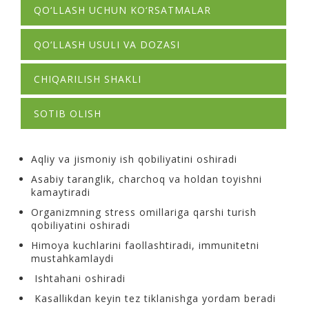
QO‘LLASH UCHUN KO‘RSATMALAR
QO‘LLASH USULI VA DOZASI
CHIQARILISH SHAKLI
SOTIB OLISH
Aqliy va jismoniy ish qobiliyatini oshiradi
Asabiy taranglik, charchoq va holdan toyishni
kamaytiradi
Organizmning stress omillariga qarshi turish
qobiliyatini oshiradi
Himoya kuchlarini faollashtiradi, immunitetni
mustahkamlaydi
Ishtahani oshiradi
Kasallikdan keyin tez tiklanishga yordam beradi