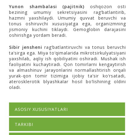
Yunon shambalasi (pajitnik)
oshqozon osti
bezining umumiy sekretsiyasini rag‘batlantirib,
hazmni yaxshilaydi. Umumiy quvvat beruvchi va
tonus oshiruvchi xususiyatga ega, organizmning
jismoniy kuchini tiklaydi. Gemoglobin darajasini
oshirishga yordam beradi.
Sibir jensheni
rag‘batlantiruvchi va tonus beruvchi
ta’sirga ega. Miya to‘qimalarida mikrotsirkulyatsiyani
yaxshilab, aqliy ish qobiliyatini oshiradi. Mushak ish
faoliyatini kuchaytiradi. Qon tomirlarni kengaytirish
va almashinuv jarayonlarini normallashtirish orqali
yurak-qon tomir tizimiga ijobiy ta’sir ko‘rsatadi,
aterosklerotik blyashkalar hosil bo‘lishining oldini
oladi.
ASOSIY XUSUSIYATLARI
TARKIBI