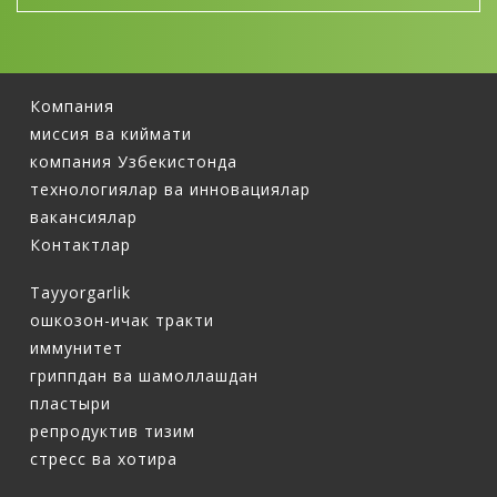
Компания
миссия ва киймати
компания Узбекистонда
технологиялар ва инновациялар
вакансиялар
Контактлар
Tayyorgarlik
ошкозон-ичак тракти
иммунитет
гриппдан ва шамоллашдан
пластыри
репродуктив тизим
стресс ва хотира