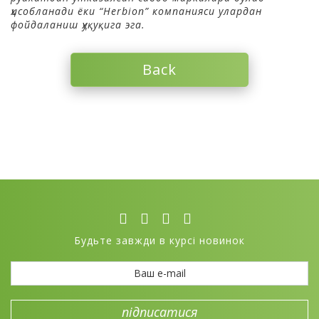
ҳисобланади ёки “Herbion”
компанияси
улардан
фойдаланиш ҳуқуқига эга.
Back
Будьте завжди в курсі новинок