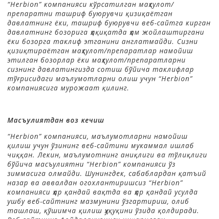
“Herbion” компанияси кўрсатилган маҳсулот/
препаратни ташриф буюрувчи қизиқаётган
давлатнинг ёки, ташриф буюрувчи веб-сайтга кирган
давлатнинг бозорига ҳақиқатда ҳам жойлаштиргани
ёки бозорга таклиф этганини англатмайди. Сизни
қизиқтираётган маҳсулот/препаратлар намойиш
этилган бозорлар ёки маҳсулот/препаратларни
сизнинг давлатингизда сотиш бўйича таклифлар
тўғрисидаги маълумотларни олиш учун “Herbion”
компаниясига мурожаат қилинг.
Масъулиятдан воз кечиш
“Herbion”
компания
си, маълумотларни намойиш
қилиш учун ўзининг веб-сайтини мукаммал ишлаб
чиққан.
Лекин, маълумотнинг аниқлиги ва тўлиқлиги
бўйича масъулиятни “Herbion”
компанияси ўз
зиммасига олмайди. Шунингдек, сабаблардан қатъий
назар ва аввалдан огохлантиришсиз “Herbion”
компанияси ҳар қандай вақтда ва ҳар қандай усулда
ушбу веб-сайтнинг мазмунини ўзгартириш, олиб
ташлаш, қўшимча қилиш ҳуқуқини ўзида қолдиради.