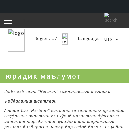
Region: UZ
Language:
Uzb
юридик маълумот
Ушбу веб-сайт “Herbion” компаниясига тегишли.
Фойдаланиш шартлари
Агарда Сиз “Herbion”
компанияси сайтининг ҳар қандай
саҳифасини очаётган ёки кўриб чиқаётган бўлсангиз,
автомат тарзда ундан фойдаланиш шартларига
розилик билдирасиз. Бирор бир сабаб билан Сиз ундан