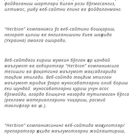
фойдаланиш шартлари билан рози бўлмасангиз,
илтимос, ушбу веб-сайтни ёпинг ва фойдаланманг.
“Herbion” компанияси ўз веб-сайтини бошқариш,
назорат қилиш ва янгиланишини Киев шаҳрида
(Украина) амалга оширади.
Веб-сайтдаги кириш мумкин бўлган ҳар қандай
маълумот ва ахборотлар “Herbion” компаниясига
тегишли ва фақатгина маълумот мақсадларида
тақдим этилади. Веб-сайтда тақдим этилган
маълумот юридик ўзаро муносабатларни олиб бориш
ёки шундай муносабатларни қуриш учун асос
бўлмайди, агарда бошқача назарда тутилмаган бўлса
(реклама материалларини чиқариш, расмий
таклифлар ва ҳ.к.).
“Herbion” компаниясининг веб-сайтида маҳсулотлар/
препаратлар ҳақида маълумотларни жойлаштириш,