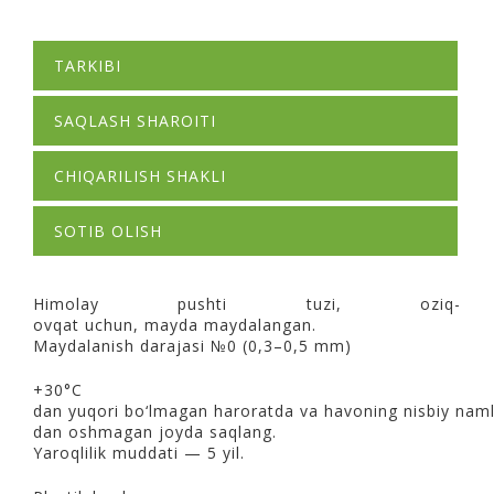
TARKIBI
SAQLASH SHAROITI
CHIQARILISH SHAKLI
SOTIB OLISH
Himolay
pushti
tuzi
,
oziq-
ovqat
uchun
,
mayda
maydalangan
.
Maydalanish
darajasi
№0 (0,3–0,5 mm)
+30°C
dan
yuqori
bo‘lmagan
haroratda
va
havoning
nisbiy
naml
dan
oshmagan
joyda
saqlang
.
Yaroqlilik
muddati
— 5
yil
.