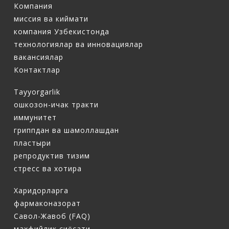
Компания
миссия ва киймати
компания Узбекистонда
технологиялар ва инновациялар
вакансиялар
Контактлар
Tayyorgarlik
ошкозон-ичак тракти
иммунитет
гриппдан ва шамоллашдан
пластыри
репродуктив тизим
стресс ва хотира
Харидорларга
фармаконазорат
Савол-Жавоб (FAQ)
махфийлик сиёсати