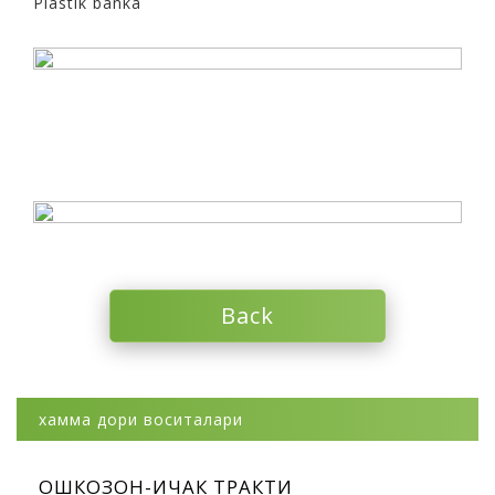
Plastik
banka
Back
хамма дори воситалари
ОШКОЗОН-ИЧАК ТРАКТИ