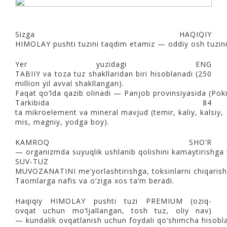
Sizga HAQIQIY
HIMOLAY pushti tuzini taqdim etamiz — oddiy osh tuzin
Yer yuzidagi ENG
TABIIY va toza tuz shakllaridan biri hisoblanadi (250
million yil avval shakllangan).
Faqat qo‘lda qazib olinadi — Panjob provinsiyasida (Poki
Tarkibida 84
ta mikroelement va mineral mavjud (temir, kaliy, kalsiy,
mis, magniy, yodga boy).
KAMROQ SHO‘R
— organizmda suyuqlik ushlanib qolishini kamaytirishga
SUV-TUZ
MUVOZANATINI me’yorlashtirishga, toksinlarni chiqarishga
Taomlarga nafis va o‘ziga xos ta’m beradi.
Haqiqiy HIMOLAY pushti tuzi PREMIUM (oziq-
ovqat uchun mo‘ljallangan, tosh tuz, oliy nav)
— kundalik ovqatlanish uchun foydali qo‘shimcha hisobla