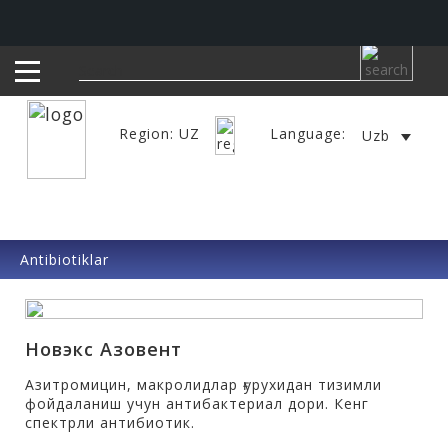
Region: UZ
Language:
Uzb
Antibiotiklar
Новэкс Азовент
Азитромицин, макролидлар ғурухидан тизимли
фойдаланиш учун антибактериал дори. Кенг
спектрли антибиотик.