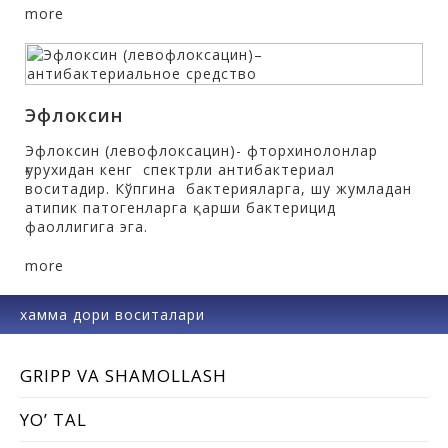
more
Эфлоксин
Эфлоксин (левофлоксацин)- фторхинолонлар
ғурухидан кенг спектрли антибактериал
воситадир. Кўпгина бактерияларга, шу жумладан
атипик патогенларга қарши бактерицид
фаоллигига эга.
more
хамма дори воситалари
GRIPP VA SHAMOLLASH
YО’ TAL