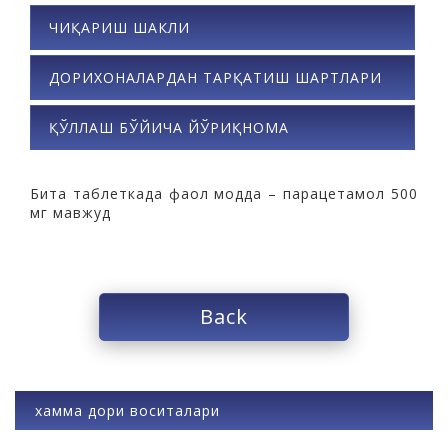
ЧИҚАРИШ ШАКЛИ
ДОРИХОНАЛАРДАН ТАРҚАТИШ ШАРТЛАРИ
ҚЎЛЛАШ БЎЙИЧА ЙЎРИҚНОМА
Бита таблеткада фаол модда – парацетамол 500
мг мавжуд
Back
хамма дори воситалари