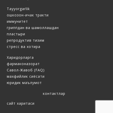
Tayyorgarlik
ошкозон-ичак тракти
иммунитет
гриппдан ва шамоллашдан
пластыри
репродуктив тизим
стресс ва хотира
Харидорларга
фармаконазорат
Савол-Жавоб (FAQ)
махфийлик сиёсати
юридик маълумот
контактлар
сайт харитаси