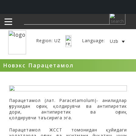
Region: UZ
Language:
Uzb
Новэкс Парацетамол
Парацетамол
(лат.
Paracetamolum)- анилидлар
ғурухидан оғриқ қолдирувчи ва антипиретик
дори,
антипиретик ва оғриқ
қолдирувчи
таъсирига эга.
Парацетамол ЖССТ томонидан қуйидаги
холатларда оғриқ ва иситмани йуқатиш учун