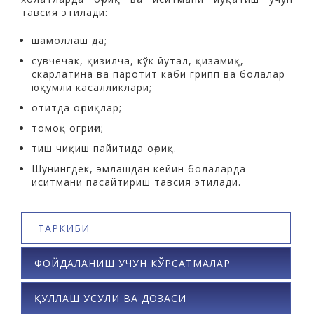
тавсия этилади:
шамоллаш да;
сувчечак, қизилча, кўк йутал, қизамиқ,
скарлатина ва паротит каби грипп ва болалар
юқумли касалликлари;
отитда оғриқлар;
томоқ огриғи;
тиш чиқиш пайитида оғриқ.
Шунингдек, эмлашдан кейин болаларда
иситмани пасайтириш тавсия этилади.
ТАРКИБИ
ФОЙДАЛАНИШ УЧУН КЎРСАТМАЛАР
ҚУЛЛАШ УСУЛИ ВА ДОЗАСИ